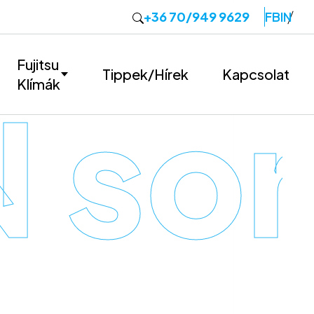
+36 70/949 9629
FB
IN
Fujitsu
Tippek/Hírek
Kapcsolat
Klímák
 sor