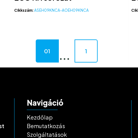
Cikkszám:
ASEH09KNCA-AOEH09KNCA
Cik
01
1
Navigáció
Kezdőlap
st
Bemutatkozás
Szolgáltatások