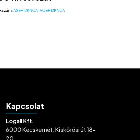
kszám:
ASEH12KNCA-AOEH12KNCA
Kapcsolat
Logall Kft.
6000 Kecskemét, Kiskőrösi út 18-
20.