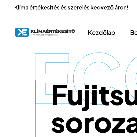
Klíma értékesítés és szerelés kedvező áron!
Kezdőlap
Be
EC
Fujits
soroz