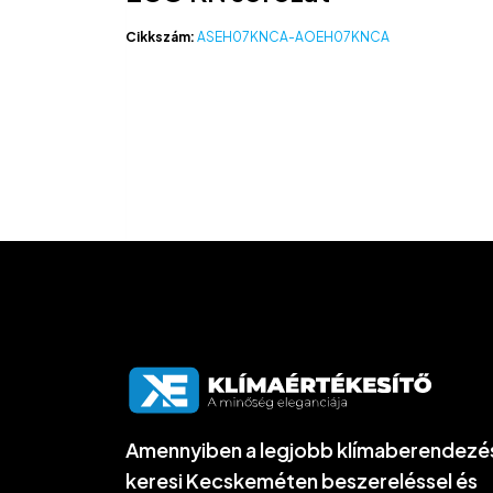
Cikkszám:
ASEH07KNCA-AOEH07KNCA
Amennyiben a legjobb klímaberendezé
keresi Kecskeméten beszereléssel és