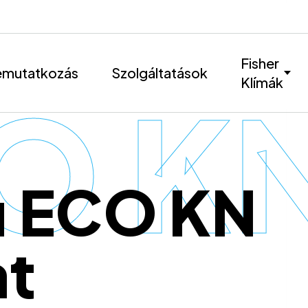
Fisher
mutatkozás
Szolgáltatások
Klímák
O KN
u ECO KN
at