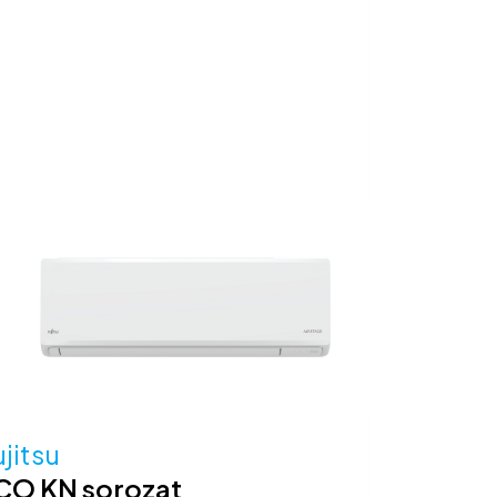
jitsu
CO KN sorozat