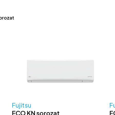
orozat
Fujitsu
Fu
ECO KN sorozat
E