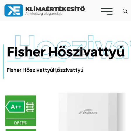
Hosziva
Fisher Hőszivattyú
Fisher Hőszivattyú
Hőszivattyú