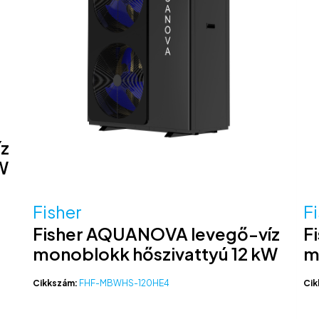
z
W
Fisher
F
Fisher AQUANOVA levegő-víz
F
monoblokk hőszivattyú 12 kW
m
Cikkszám:
FHF-MBWHS-120HE4
Cik