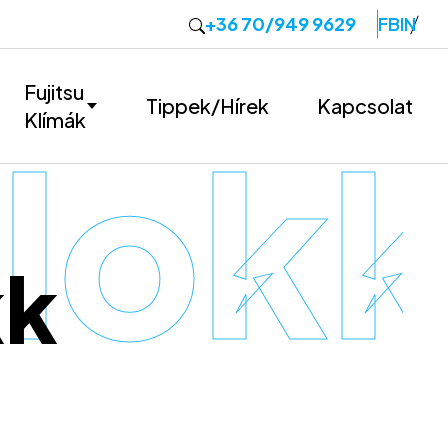
+36 70/949 9629
FB
IN
Fujitsu
Tippek/Hírek
Kapcsolat
Klímák
okk 
kk