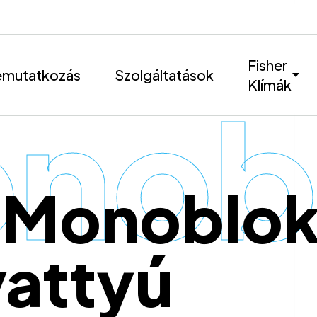
Fisher
mutatkozás
Szolgáltatások
Klímák
nobl
r Monoblo
vattyú