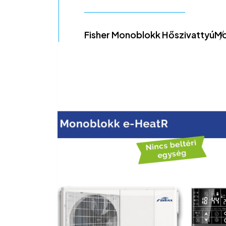
Fisher Monoblokk Hőszivattyú
Mo