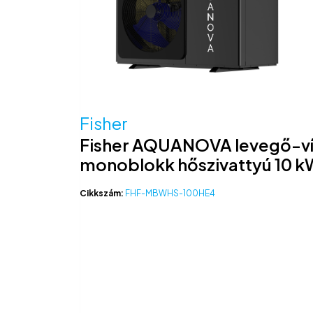
Fisher
Fisher AQUANOVA levegő-ví
monoblokk hőszivattyú 10 k
Cikkszám:
FHF-MBWHS-100HE4