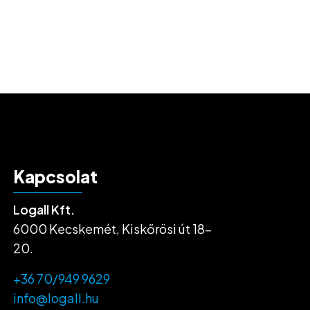
Kapcsolat
Logall Kft.
6000 Kecskemét, Kiskőrösi út 18-
20.
+36 70/949 9629
info@logall.hu