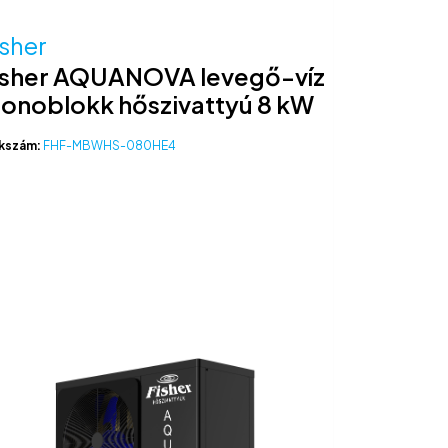
isher
isher AQUANOVA levegő-víz
onoblokk hőszivattyú 8 kW
kszám:
FHF-MBWHS-080HE4