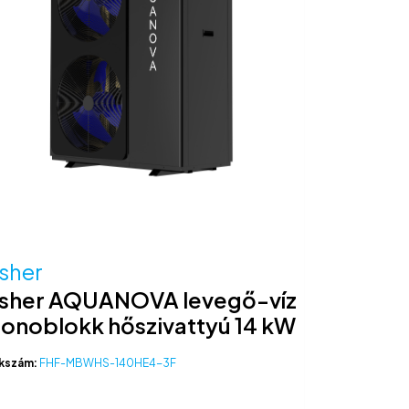
isher
isher AQUANOVA levegő-víz
onoblokk hőszivattyú 14 kW
kszám:
FHF-MBWHS-140HE4-3F