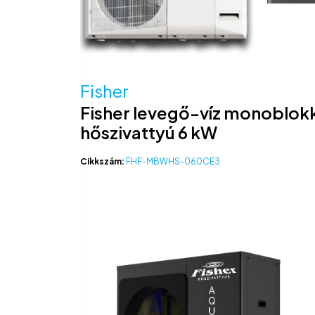
Fisher
Fisher levegő-víz monoblok
hőszivattyú 6 kW
Cikkszám:
FHF-MBWHS-060CE3