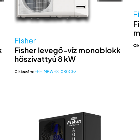
F
F
m
Fisher
Cik
k
Fisher levegő-víz monoblokk
hőszivattyú 8 kW
Cikkszám:
FHF-MBWHS-080CE3