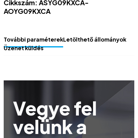
Cikkszám:
ASYG09KXCA-
AOYG09KXCA
További paraméterek
Letölthető állományok
Üzenet küldés
Vegye fel
velünk a