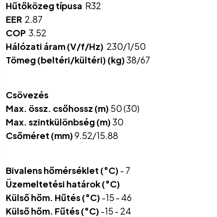
Hűtőközeg típusa
R32
EER
2.87
COP
3.52
Hálózati áram (V/f/Hz)
230/1/50
Tömeg (beltéri/kültéri) (kg)
38/67
Csövezés
Max. össz. csőhossz (m)
50 (30)
Max. szintkülönbség (m)
30
Csőméret (mm)
9.52/15.88
Bivalens hőmérséklet (°C)
- 7
Üzemeltetési határok (°C)
Külső hőm. Hűtés (°C)
-15 - 46
Külső hőm. Fűtés (°C)
-15 - 24