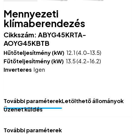
Mennyezeti
klímaberendezés
Cikkszám:
ABYG45KRTA-
AOYG45KBTB
Hűtőteljesítmény (kW)
12.1 (4.0-13.5)
Fűtőteljesítmény (kW)
13.5 (4.2-16.2)
Inverteres
Igen
További paraméterek
Letölthető állományok
Üzenet küldés
További paraméterek