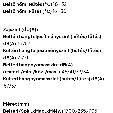
Belső hőm. Hűtés (°C)
18 - 32
Belső hőm. Fűtés (°C)
16 - 30
Zajszint (db(A))
Beltéri hangteljesítményszint (hűtés/fűtés)
dB(A)
57/57
Kültéri hangteljesítményszint (hűtés/fűtés)
dB(A)
71/71
Beltéri hangnyomásszint dB(A)
(csend./min./köz./max.)
45/41/39/34
Kültéri hangnyomásszint (hűtés/fűtés) dB(A)
57/57
Méret (mm)
Beltéri (Szél.xMag.xMély.)
1700x235x705