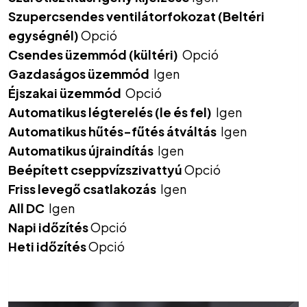
Szupercsendes ventilátorfokozat (Beltéri
egységnél)
Opció
Csendes üzemmód (kültéri)
Opció
Gazdaságos üzemmód
Igen
Éjszakai üzemmód
Opció
Automatikus légterelés (le és fel)
Igen
Automatikus hűtés-fűtés átváltás
Igen
Automatikus újraindítás
Igen
Beépített cseppvízszivattyú
Opció
Friss levegő csatlakozás
Igen
All DC
Igen
Napi időzítés
Opció
Heti időzítés
Opció