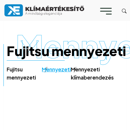
Mennye
Fujitsu mennyezeti
Fujitsu
Mennyezeti
Mennyezeti
mennyezeti
klímaberendezés