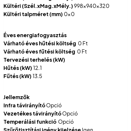
Kültéri (Szél.xMag.xMély.)
998x940x320
Kültéri talpméret (mm)
0x0
Éves energiafogyasztás
Várható éves hűtési költség
0 Ft
Várható éves fűtési költség
0 Ft
Tervezési terhelés (kW)
Hűtés (kW)
12.1
Fűtés (kW)
13.5
Jellemzők
Infra távirányító
Opció
Vezetékes távirányító
Opció
Temperálási funkció
Opció
Szűrőtisztítási igény kijelzése
Igen