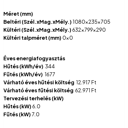
Méret (mm)
Beltéri (Szél.xMag.xMély.)
1080x235x705
Kültéri (Szél.xMag.xMély.)
632x799x290
Kültéri talpméret (mm)
0x0
Éves energiafogyasztás
Hűtés (kWh/év)
344
Fűtés (kWh/év)
1677
Várható éves hűtési költség
12.917 Ft
Várható éves fűtési költség
62.971 Ft
Tervezési terhelés (kW)
Hűtés (kW)
6.0
Fűtés (kW)
7.0