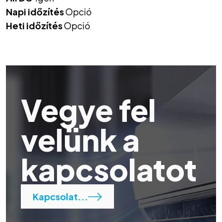
Napi időzítés
Opció
Heti időzítés
Opció
Vegye fel
velünk a
kapcsolatot
Kapcsolat...