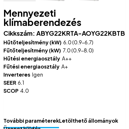
Mennyezeti
klímaberendezés
Cikkszám:
ABYG22KRTA-AOYG22KBTB
Hűtőteljesítmény (kW)
6.0 (0.9-6.7)
Fűtőteljesítmény (kW)
7.0 (0.9-8.0)
Hűtési energiaosztály
A++
Fűtési energiaosztály
A+
Inverteres
Igen
SEER
6.1
SCOP
4.0
További paraméterek
Letölthető állományok
Üzenet küldés