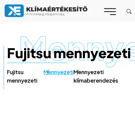
Mennye
Fujitsu mennyezeti
Fujitsu
Mennyezeti
Mennyezeti
mennyezeti
klímaberendezés