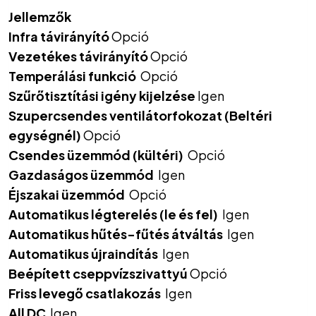
Jellemzők
Infra távirányító
Opció
Vezetékes távirányító
Opció
Temperálási funkció
Opció
Szűrőtisztítási igény kijelzése
Igen
Szupercsendes ventilátorfokozat (Beltéri
egységnél)
Opció
Csendes üzemmód (kültéri)
Opció
Gazdaságos üzemmód
Igen
Éjszakai üzemmód
Opció
Automatikus légterelés (le és fel)
Igen
Automatikus hűtés-fűtés átváltás
Igen
Automatikus újraindítás
Igen
Beépített cseppvízszivattyú
Opció
Friss levegő csatlakozás
Igen
All DC
Igen