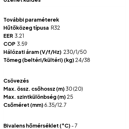
További paraméterek
Hűtőközeg típusa
R32
EER
3.21
COP
3.59
Hálózati áram (V/f/Hz)
230/1/50
Tömeg (beltéri/kültéri) (kg)
24/38
Csövezés
Max. össz. csőhossz (m)
30 (20)
Max. szintkülönbség (m)
25
Csőméret (mm)
6.35/12.7
Bivalens hőmérséklet (°C)
- 7