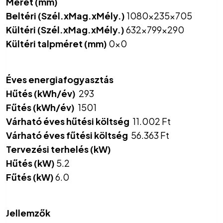
Méret (mm)
Beltéri (Szél.xMag.xMély.)
1080x235x705
Kültéri (Szél.xMag.xMély.)
632x799x290
Kültéri talpméret (mm)
0x0
Éves energiafogyasztás
Hűtés (kWh/év)
293
Fűtés (kWh/év)
1501
Várható éves hűtési költség
11.002 Ft
Várható éves fűtési költség
56.363 Ft
Tervezési terhelés (kW)
Hűtés (kW)
5.2
Fűtés (kW)
6.0
Jellemzők