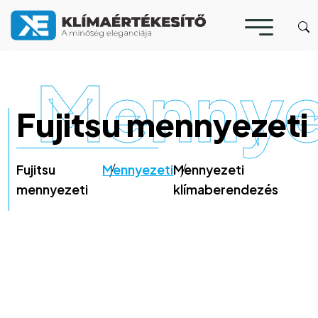
Mennye
Fujitsu mennyezeti
Fujitsu
Mennyezeti
Mennyezeti
mennyezeti
klímaberendezés