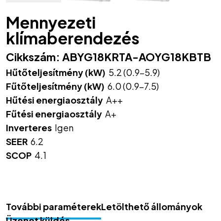
Mennyezeti
klímaberendezés
Cikkszám:
ABYG18KRTA-AOYG18KBTB
Hűtőteljesítmény (kW)
5.2 (0.9-5.9)
Fűtőteljesítmény (kW)
6.0 (0.9-7.5)
Hűtési energiaosztály
A++
Fűtési energiaosztály
A+
Inverteres
Igen
SEER
6.2
SCOP
4.1
További paraméterek
Letölthető állományok
Üzenet küldés