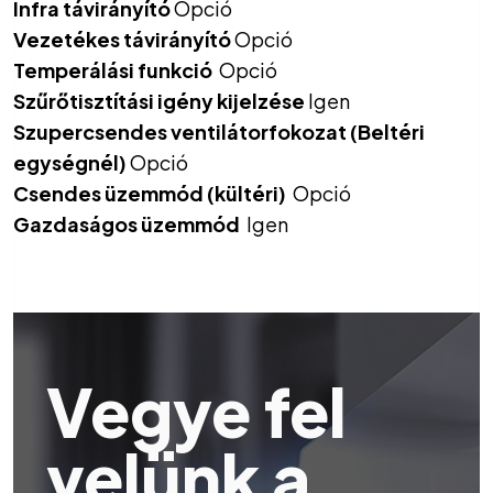
Infra távirányító
Opció
Vezetékes távirányító
Opció
Temperálási funkció
Opció
Szűrőtisztítási igény kijelzése
Igen
Szupercsendes ventilátorfokozat (Beltéri
egységnél)
Opció
Csendes üzemmód (kültéri)
Opció
Gazdaságos üzemmód
Igen
Vegye fel
velünk a