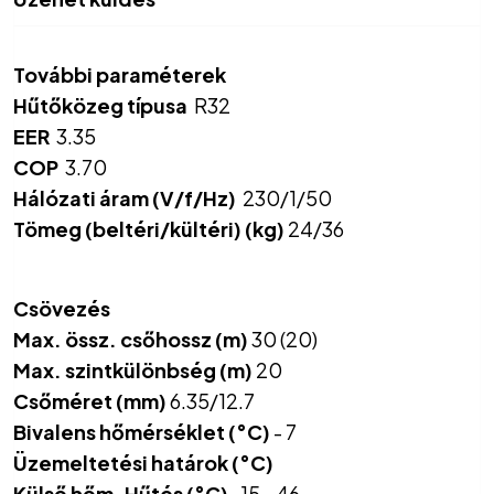
További paraméterek
Hűtőközeg típusa
R32
EER
3.35
COP
3.70
Hálózati áram (V/f/Hz)
230/1/50
Tömeg (beltéri/kültéri) (kg)
24/36
Csövezés
Max. össz. csőhossz (m)
30 (20)
Max. szintkülönbség (m)
20
Csőméret (mm)
6.35/12.7
Bivalens hőmérséklet (°C)
- 7
Üzemeltetési határok (°C)
Külső hőm. Hűtés (°C)
-15 - 46