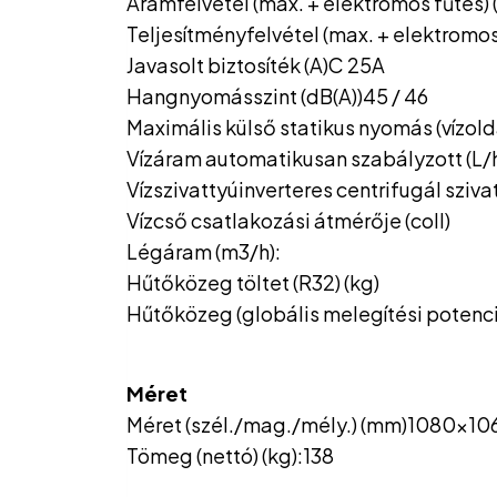
Áramfelvétel (max. + elektromos fűtés) 
Teljesítményfelvétel (max. + elektromos
Javasolt biztosíték (A)C 25A
Hangnyomásszint (dB(A))45 / 46
Maximális külső statikus nyomás (vízold
Vízáram automatikusan szabályzott (L/
Vízszivattyúinverteres centrifugál sziva
Vízcső csatlakozási átmérője (coll)
Légáram (m3/h):
Hűtőközeg töltet (R32) (kg)
Hűtőközeg (globális melegítési potenc
Méret
Méret (szél./mag./mély.) (mm)1080x1
Tömeg (nettó) (kg):138