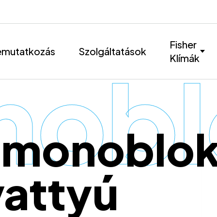
Fisher
mutatkozás
Szolgáltatások
Klímák
obl
r monoblo
vattyú