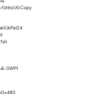
(A)
 fűtés) (A) Copy
ali) (kPa)24
h)
ttyú
iál, GWP)
060x480