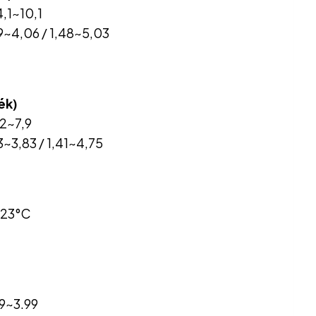
4,1~10,1
19~4,06 / 1,48~5,03
ék)
,2~7,9
3~3,83 / 1,41~4,75
/23°C
39~3.99