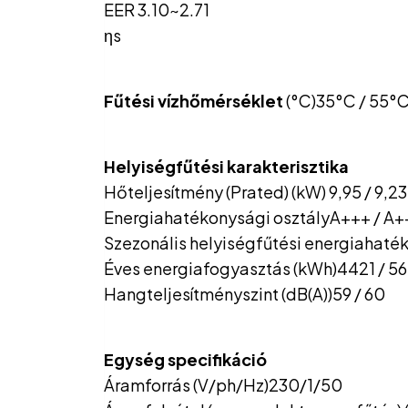
EER 3.10~2.71
ηs
Fűtési vízhőmérséklet
(°C)35°C / 55°
Helyiségfűtési karakterisztika
Hőteljesítmény (Prated) (kW) 9,95 / 9,23
Energiahatékonysági osztályA+++ / A+
Szezonális helyiségfűtési energiahatéko
Éves energiafogyasztás (kWh)4421 / 5
Hangteljesítményszint (dB(A))59 / 60
Egység specifikáció
Áramforrás (V/ph/Hz)230/1/50