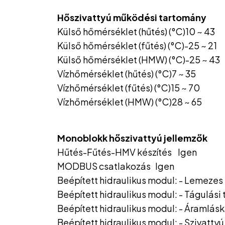
Hőszivattyú működési tartomány
Külső hőmérséklet (hűtés) (°C)10 ~ 43
Külső hőmérséklet (fűtés) (°C)-25 ~ 21
Külső hőmérséklet (HMW) (°C)-25 ~ 43
Vízhőmérséklet (hűtés) (°C)7 ~ 35
Vízhőmérséklet (fűtés) (°C)15 ~ 70
Vízhőmérséklet (HMW) (°C)28 ~ 65
Monoblokk hőszivattyú jellemzők
Hűtés-Fűtés-HMV készítés Igen
MODBUS csatlakozás Igen
Beépített hidraulikus modul: - Lemeze
Beépített hidraulikus modul: - Tágulási 
Beépített hidraulikus modul: - Áramlá
Beépített hidraulikus modul: - Szivatty