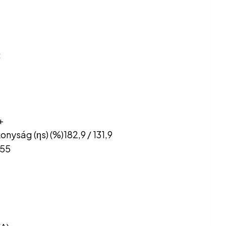
C
+
nyság (ηs) (%)182,9 / 131,9
655