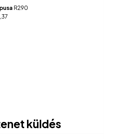
ípusa
R290
3,37
enet küldés