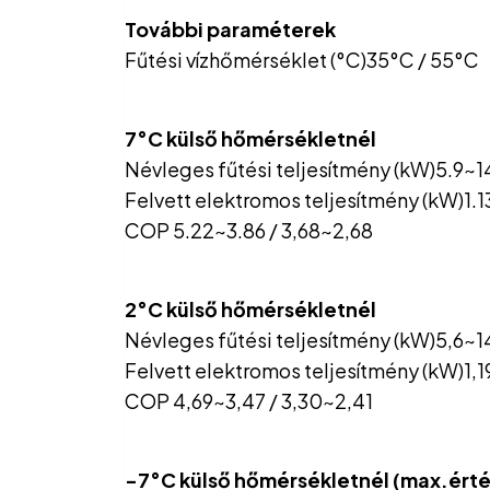
További paraméterek
Fűtési vízhőmérséklet (°C)35°C / 55°C
7°C külső hőmérsékletnél
Névleges fűtési teljesítmény (kW)5.9~14
Felvett elektromos teljesítmény (kW)1.1
COP 5.22~3.86 / 3,68~2,68
2°C külső hőmérsékletnél
Névleges fűtési teljesítmény (kW)5,6~1
Felvett elektromos teljesítmény (kW)1,1
COP 4,69~3,47 / 3,30~2,41
-7°C külső hőmérsékletnél (max.ért