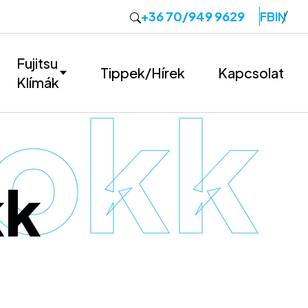
+36 70/949 9629
FB
IN
Fujitsu
Tippek/Hírek
Kapcsolat
Klímák
okk 
kk