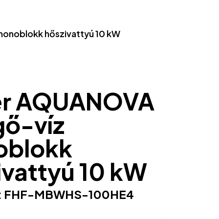
onoblokk hőszivattyú 10 kW
er AQUANOVA
gő-víz
oblokk
ivattyú 10 kW
:
FHF-MBWHS-100HE4