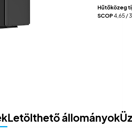
Hűtőközeg t
SCOP
4,65 / 
ek
Letölthető állományok
Üz