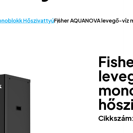
noblokk Hőszivattyú
Fisher AQUANOVA levegő-víz m
Fish
leve
mon
hősz
Cikkszám