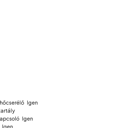
s hőcserélő Igen
tartály
skapcsoló Igen
ú Igen