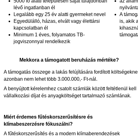
5000 fő alatti településen saját tulajdonban
az álla
lévő ingatlanban él
nyilvánt
Legalább egy 25 év alatti gyermeket nevel
A támog
Egyedülálló, házas, elvált vagy élettársi
is, akik
kapcsolatban él
kihaszná
Minimum 1 éves, folyamatos TB-
támogat
jogviszonnyal rendelkezik
Mekkora a támogatott beruházás mértéke?
A támogatás összege a lakás felújítására fordított költségekn
azonban nem lehet több 3.000.000,- Ft-nál.
A benyújtott kérelemhez csatolt számlák között feltétlenül ke
vállalkozási díjat és anyagköltséget tartalmazó számlának.
Miért érdemes fűtéskorszerűsítésre és
klímabeszerzésre fókuszálni?
A fűtéskorszerűsítés és a modern klímaberendezések