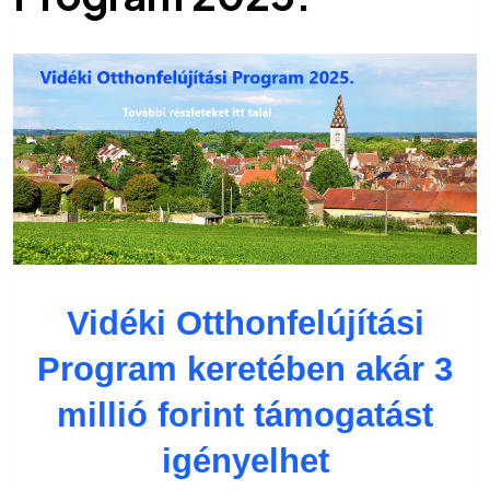
Vidéki
Otthonfelújítási
Program keretében
akár
3
millió forint támogatást
igényelhet