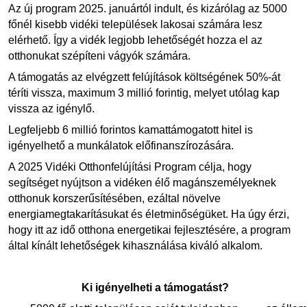
Az új program 2025. januártól indult, és kizárólag az 5000
főnél kisebb vidéki települések lakosai számára lesz
elérhető. Így a vidék legjobb lehetőségét hozza el az
otthonukat szépíteni vágyók számára.
A támogatás az elvégzett felújítások költségének 50%-át
téríti vissza, maximum 3 millió forintig, melyet utólag kap
vissza az igénylő.
Legfeljebb 6 millió forintos kamattámogatott hitel is
igényelhető a munkálatok előfinanszírozására.
A 2025 Vidéki Otthonfelújítási Program célja, hogy
segítséget nyújtson a vidéken élő magánszemélyeknek
otthonuk korszerűsítésében, ezáltal növelve
energiamegtakarításukat és életminőségüket. Ha úgy érzi,
hogy itt az idő otthona energetikai fejlesztésére, a program
által kínált lehetőségek kihasználása kiváló alkalom.
Ki igényelheti a támogatást?