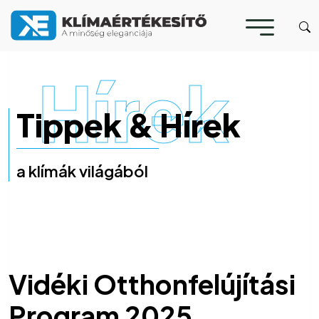
Hírek
Tippek & Hírek
a klímák világából
Vidéki Otthonfelújítási
Program 2025.