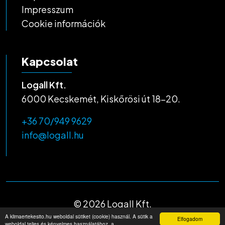
Impresszum
Cookie információk
Kapcsolat
Logall Kft.
6000 Kecskemét, Kiskőrösi út 18-20.
+36 70/949 9629
info@logall.hu
© 2026 Logall Kft.
©
Developed by Xsoft Media
A klimaertekesito.hu weboldal sütiket (cookie) használ. A sütik a
Elfogadom
weboldal teljes és kényelmes használatához, a