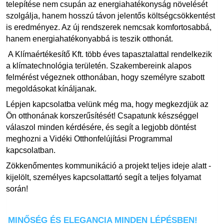
telepítése nem csupán az energiahatékonyság növelését
szolgálja, hanem hosszú távon jelentős költségcsökkentést
is eredményez. Az új rendszerek nemcsak komfortosabbá,
hanem energiahatékonyabbá is teszik otthonát.
A Klímaértékesítő Kft. több éves tapasztalattal rendelkezik
a klímatechnológia területén. Szakembereink alapos
felmérést végeznek otthonában, hogy személyre szabott
megoldásokat kínáljanak.
Lépjen kapcsolatba velünk még ma, hogy megkezdjük az
Ön otthonának korszerűsítését! Csapatunk készséggel
válaszol minden kérdésére, és segít a legjobb döntést
meghozni a Vidéki Otthonfelújítási Programmal
kapcsolatban.
Zökkenőmentes kommunikáció a projekt teljes ideje alatt -
kijelölt, személyes kapcsolattartó segít a teljes folyamat
során!
MINŐSÉG ÉS ELEGANCIA MINDEN LÉPÉSBEN!